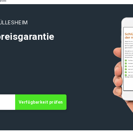
heim
ÜLLESHEIM
reisgarantie
t
Verfügbarkeit prüfen